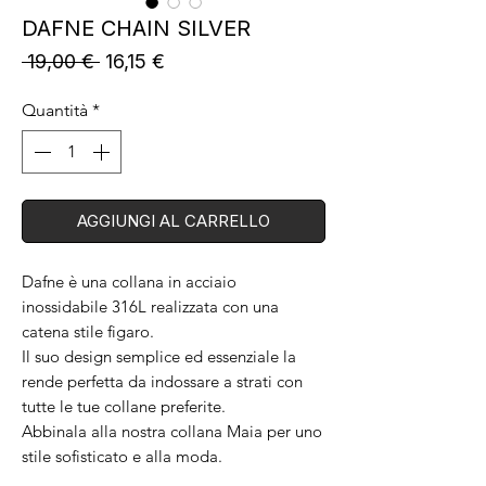
DAFNE CHAIN SILVER
Prezzo
Prezzo
 19,00 € 
16,15 €
regolare
scontato
Quantità
*
AGGIUNGI AL CARRELLO
Dafne è una collana in acciaio
inossidabile 316L realizzata con una
catena stile figaro.
Il suo design semplice ed essenziale la
rende perfetta da indossare a strati con
tutte le tue collane preferite.
Abbinala alla nostra collana Maia per uno
stile sofisticato e alla moda.