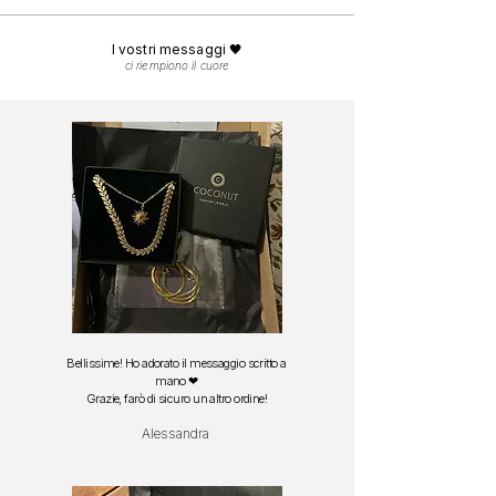
Spedizione gratuita in
Italia
da 29 euro.
dopo il contatto con sale o cloro e asciugarli
Spedizione gratuita in
Europa
da 49 euro.
delicatamente con una panno morbido.
I vostri messaggi 🖤
ci riempiono il cuore
Bellissime! Ho adorato il messaggio scritto a
mano ❤
Grazie, farò di sicuro un altro ordine!
Alessandra