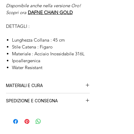
Disponibile anche nella versione Oro!
Scopri ora
DAFNE CHAIN GOLD
DETTAGLI :
Lunghezza Collana : 45 cm
Stile Catena : Figaro
Materiale : Acciaio Inossidabile 316L
Ipoallergenica
Water Resistant
MATERIALI E CURA
Tutti i nostri gioielli sono realizzati in
acciaio
SPEDIZIONE E CONSEGNA
inossidabile con placcatura PVD in oro 18
carati
, progettati per durare nel tempo.
Ogni ordine viene preparato con cura nel
Potrai indossarli sotto la doccia, al mare e in
nostro atelier e spedito in
24-48 ore lavorative.
piscina.
La consegna in Italia avviene in
1-3 giorni
Per mantenere la brillantezza nel tempo, ti
lavorativi.
consigliamo di risciacquarli con acqua dolce