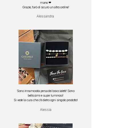
mano ❤
Grazie, farò di sicuro un altro ordine!
Alessandra
Sono innamorata persa dei braccialetti!
Sono
bellissimi e super luminosi!
S
i vede la cura che c'è dietro ogni singolo prodotto!
Alessia