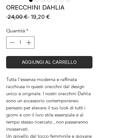
ORECCHINI DAHLIA
Prezzo
Prezzo
 24,00 € 
19,20 €
regolare
scontato
Quantità
*
AGGIUNGI AL CARRELLO
Tutta l'essenza moderna e raffinata
racchiusa in questi orecchni dal design
unico e originale. I nostri orecchini Dahlia
sono un accassorio contemporaneo
pensato per elevare il tuo look di tutti i
giorni e con il loro stile essenziale e al
tempo stesso ricercato , non passeranno
inosservati.
Un gioiello dal tocco femminile e giovane