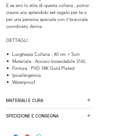
E se ami lo stile di questa collana , potrai
creare uno splendido set regalo per te o
per una persona speciale con il bracciale
coordinato
Amira.
DETTAGLI :
Lunghezza Collana : 40 cm + 5cm
Materiale : Acciaio Inossidabile 316L
Finitura : PVD 18K Gold Plated
Ipoallergenica
Waterproof
MATERIALI E CURA
Tutti i nostri gioielli sono realizzati in
acciaio
SPEDIZIONE E CONSEGNA
inossidabile con placcatura PVD in oro 18
carati
, progettati per durare nel tempo.
Ogni ordine viene preparato con cura nel
Potrai indossarli sotto la doccia, al mare e in
nostro atelier e spedito in
24-48 ore lavorative.