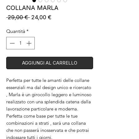
COLLANA MARLA
Prezzo
Prezzo
 29,00 € 
24,00 €
regolare
scontato
Quantità
*
AGGIUNGI AL CARRELLO
Perfetta per tutte le amanti delle collane
essenziali ma dal design unico e ricercato
, Marla è un girocollo leggero e luminoso
realizzato con una splendida catena dalla
lavorazione particolare e moderna.
Perfetta come base per tutte le tue
combinazioni a strati , sarà una collana
che non passerà inosservata e che potrai
indossare tutti i giorni.