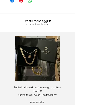
piscina.
La consegna in Italia avviene in
1-3 giorni
Per mantenere la brillantezza nel tempo, ti
lavorativi.
consigliamo di risciacquarli con acqua dolce
Spedizione gratuita in
Italia
da 29 euro.
dopo il contatto con sale o cloro e asciugarli
Spedizione gratuita in
Europa
da 49 euro.
delicatamente con una panno morbido.
I vostri messaggi 🖤
ci riempiono il cuore
Bellissime! Ho adorato il messaggio scritto a
mano ❤
Grazie, farò di sicuro un altro ordine!
Alessandra