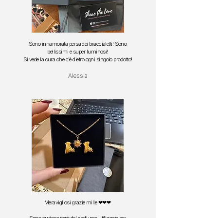
Sono innamorata persa dei braccialetti!
Sono
bellissimi e super luminosi!
S
i vede la cura che c'è dietro ogni singolo prodotto!
Alessia
Meravigliosi grazie mille ❤❤❤
Sono curiosa però del profumo utilizzato per