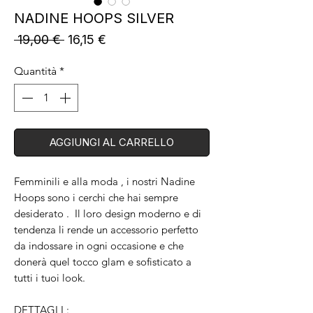
NADINE HOOPS SILVER
Prezzo
Prezzo
 19,00 € 
16,15 €
regolare
scontato
Quantità
*
AGGIUNGI AL CARRELLO
Femminili e alla moda , i nostri Nadine
Hoops sono i cerchi che hai sempre
desiderato . Il loro design moderno e di
tendenza li rende un accessorio perfetto
da indossare in ogni occasione e che
donerà quel tocco glam e sofisticato a
tutti i tuoi look.
DETTAGLI :