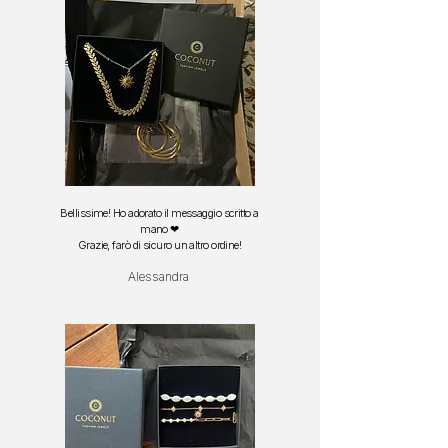
Bellissime! Ho adorato il messaggio scritto a
mano ❤
Grazie, farò di sicuro un altro ordine!
Alessandra