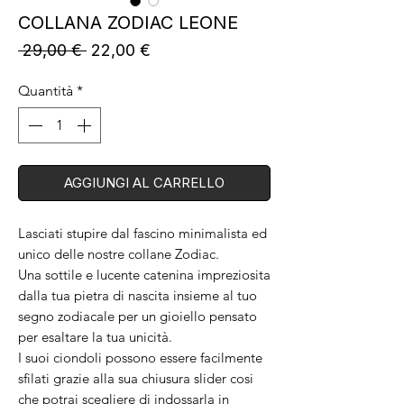
COLLANA ZODIAC LEONE
Prezzo
Prezzo
 29,00 € 
22,00 €
regolare
scontato
Quantità
*
AGGIUNGI AL CARRELLO
Lasciati stupire dal fascino minimalista ed
unico delle nostre collane Zodiac.
Una sottile e lucente catenina impreziosita
dalla tua pietra di nascita insieme al tuo
segno zodiacale per un gioiello pensato
per esaltare la tua unicità.
I suoi ciondoli possono essere facilmente
sfilati grazie alla sua chiusura slider cosi
che potrai scegliere di indossarla in