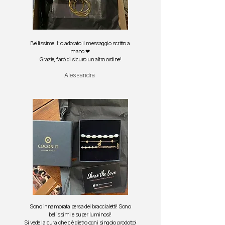
Bellissime! Ho adorato il messaggio scritto a
mano ❤
Grazie, farò di sicuro un altro ordine!
Alessandra
Sono innamorata persa dei braccialetti!
Sono
bellissimi e super luminosi!
S
i vede la cura che c'è dietro ogni singolo prodotto!