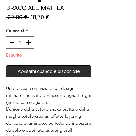
BRACCIALE MAHILA
Prezzo
Prezzo
 22,00 € 
18,70 €
regolare
scontato
Quantità
*
Esaurito
Avvisami quando è disponibile
Un bracciale essenziale dal design
raffinato, pensato per accompagnarti ogni
giorno con eleganza.
L’unione della catena snake piatta e della
maglia sottile crea un effetto layering
delicato e luminoso, perfetto da indossare
da solo o abbinato ai tuoi gioielli