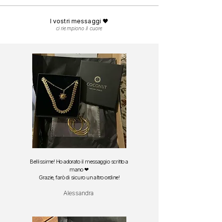
I vostri messaggi 🖤
ci riempiono il cuore
Bellissime! Ho adorato il messaggio scritto a
mano ❤
Grazie, farò di sicuro un altro ordine!
Alessandra