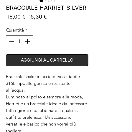
BRACCIALE HARRIET SILVER
Prezzo
Prezzo
 18,00 € 
15,30 €
regolare
scontato
Quantità
*
AGGIUNGI AL CARRELLO
Bracciale snake in acciaio inossidabile
316L , ipoallergenico e resistente
all'acqua.
Luminoso al polso e sempre alla moda,
Harriet è un bracciale ideale da indossare
tutti i giorni e da abbinare a qualsiasi
outfit tu preferisca. Un accessorio
versatile e basico che non vorrai più
togliere.