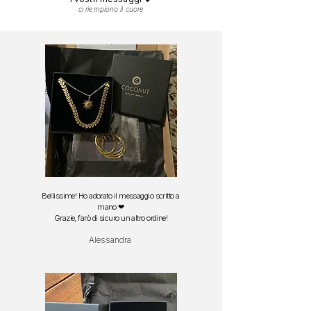
ci riempiono il cuore
Bellissime! Ho adorato il messaggio scritto a
mano ❤
Grazie, farò di sicuro un altro ordine!
Alessandra