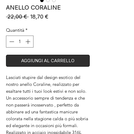
ANELLO CORALINE
Prezzo
Prezzo
 22,00 € 
18,70 €
regolare
scontato
Quantità
*
AGGIUNGI AL CARRELLO
Lasciati stupire dal design esotico del
nostro anello Coraline, realizzato per
esaltare tutti i tuoi look estivi e non solo.
Un accessorio sempre di tendenza e che
non passerà inosservato , perfetto da
abbinare ad una fantastica manicure
colorata nella stagione calda o più sobria
ed elegante in occasioni più formali.
Realizzato in acciaio inossidabile 316L