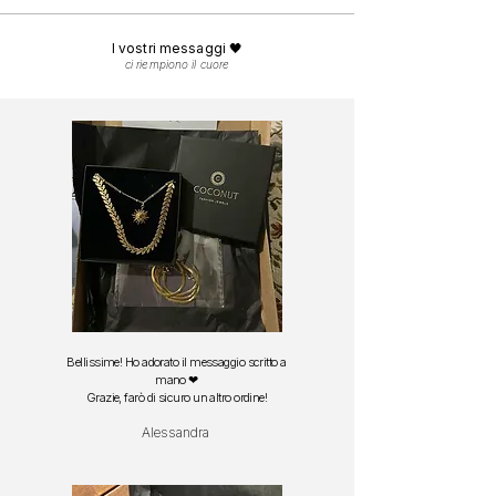
Spedizione gratuita in
Italia
da 29 euro.
dopo il contatto con sale o cloro e asciugarli
Spedizione gratuita in
Europa
da 49 euro.
delicatamente con una panno morbido.
I vostri messaggi 🖤
ci riempiono il cuore
Bellissime! Ho adorato il messaggio scritto a
mano ❤
Grazie, farò di sicuro un altro ordine!
Alessandra