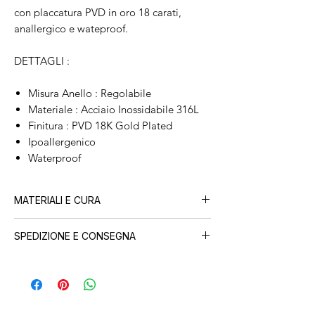
con placcatura PVD in oro 18 carati,
anallergico e wateproof.
DETTAGLI :
Misura Anello : Regolabile
Materiale : Acciaio Inossidabile 316L
Finitura : PVD 18K Gold Plated
Ipoallergenico
Waterproof
MATERIALI E CURA
Tutti i nostri gioielli sono realizzati in
acciaio
SPEDIZIONE E CONSEGNA
inossidabile con placcatura PVD in oro 18
carati
, progettati per durare nel tempo.
Ogni ordine viene preparato con cura nel
Potrai indossarli sotto la doccia, al mare e in
nostro atelier e spedito in
24-48 ore lavorative.
piscina.
La consegna in Italia avviene in
1-3 giorni
Per mantenere la brillantezza nel tempo, ti
lavorativi.
consigliamo di risciacquarli con acqua dolce