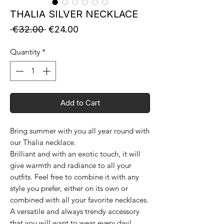
THALIA SILVER NECKLACE
Regular
Sale
 €32.00 
€24.00
Price
Price
Quantity
*
Add to Cart
Bring summer with you all year round with
our Thalia necklace.
Brilliant and with an exotic touch, it will
give warmth and radiance to all your
outfits. Feel free to combine it with any
style you prefer, either on its own or
combined with all your favorite necklaces.
A versatile and always trendy accessory
that you will want to wear every day!