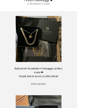
I vostri messaggi 🖤
ci riempiono il cuore
Bellissime! Ho adorato il messaggio scritto a
mano ❤
Grazie, farò di sicuro un altro ordine!
Alessandra