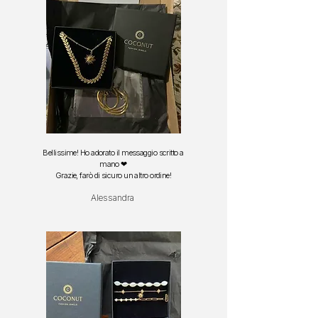
Bellissime! Ho adorato il messaggio scritto a
mano ❤
Grazie, farò di sicuro un altro ordine!
Alessandra