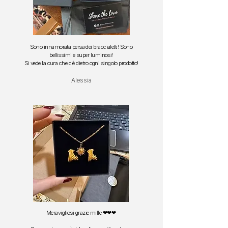
Sono innamorata persa dei braccialetti!
Sono
bellissimi e super luminosi!
S
i vede la cura che c'è dietro ogni singolo prodotto!
Alessia
Meravigliosi grazie mille ❤❤❤