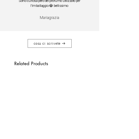
Sono curiosa però del profumo utilizzato per
l'imballaggio 😂 bellissimo
Mariagrazia
cosa ci scrivete
Related Products