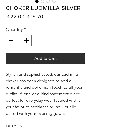
CHOKER LUDMILLA SILVER
Regular
Sale
 €22.00 
€18.70
Price
Price
Quantity
*
Add to Cart
Stylish and sophisticated, our Ludmilla
choker has been designed to add a
romantic and bohemian touch to all your
outfits. A one-of-a-kind statement piece
perfect for everyday wear layered with all
your favorite necklaces or individually
paired with your evening gown.
DETAILS :