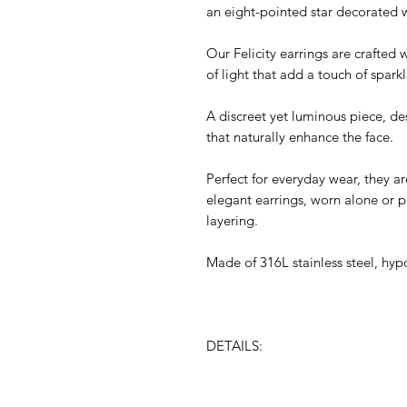
an eight-pointed star decorated wi
Our Felicity earrings are crafted 
of light that add a touch of spark
A discreet yet luminous piece, de
that naturally enhance the face.
Perfect for everyday wear, they ar
elegant earrings, worn alone or p
layering.
Made of 316L stainless steel, hyp
DETAILS: