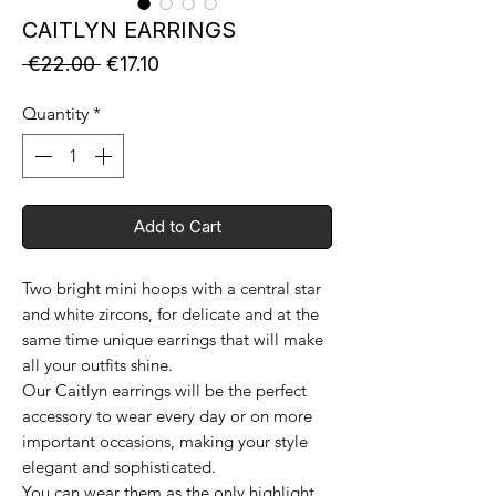
CAITLYN EARRINGS
Regular
Sale
 €22.00 
€17.10
Price
Price
Quantity
*
Add to Cart
Two bright mini hoops with a central star
and white zircons, for delicate and at the
same time unique earrings that will make
all your outfits shine.
Our Caitlyn earrings will be the perfect
accessory to wear every day or on more
important occasions, making your style
elegant and sophisticated.
You can wear them as the only highlight,