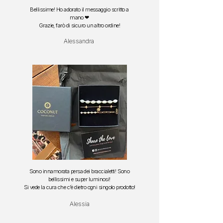
Bellissime! Ho adorato il messaggio scritto a
mano ❤
Grazie, farò di sicuro un altro ordine!
Alessandra
Sono innamorata persa dei braccialetti!
Sono
bellissimi e super luminosi!
S
i vede la cura che c'è dietro ogni singolo prodotto!
Alessia