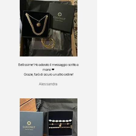
Bellissime! Ho adorato il messaggio scritto a
mano ❤
Grazie, farò di sicuro un altro ordine!
Alessandra