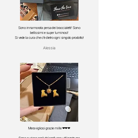
Sono innamorata persa dei braccialetti!
Sono
bellissimi e super luminosi!
S
i vede la cura che c'è dietro ogni singolo prodotto!
Alessia
Meravigliosi grazie mille ❤❤❤
Sono curiosa però del profumo utilizzato per