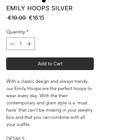
EMILY HOOPS SILVER
Regular
Sale
 €19.00 
€16.15
Price
Price
Quantity
*
Add to Cart
With a classic design and always trendy,
our Emily Hoops are the perfect hoops to
wear every day. With the their
contemporary and glam style is a 'must
have' that can't be missing in your jewelry
box and that you can combine with all
your outfits.
DETAILS :