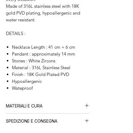
Made of 316L stainless steel with 18K
gold PVD plating, hypoallergenic and
water resistant.
DETAILS :
Necklace Length : 41 cm + 6 cm
Pendant : approximately 14 mm
Stones : White Zircons
Material : 316L Stainless Steel
Finish : 18K Gold Plated PVD
Hypoallergenic
Wateproof
MATERIALI E CURA
Tutti i nostri gioielli sono realizzati in
acciaio
SPEDIZIONE E CONSEGNA
inossidabile con placcatura PVD in oro 18
carati
, progettati per durare nel tempo.
Ogni ordine viene preparato con cura nel