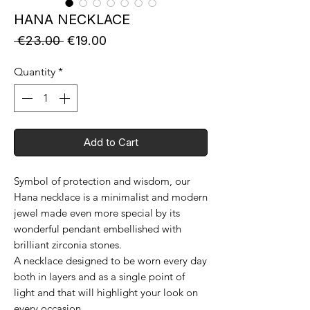
HANA NECKLACE
Regular
Sale
 €23.00 
€19.00
Price
Price
Quantity
*
Add to Cart
Symbol of protection and wisdom, our
Hana necklace is a minimalist and modern
jewel made even more special by its
wonderful pendant embellished with
brilliant zirconia stones.
A necklace designed to be worn every day
both in layers and as a single point of
light and that will highlight your look on
every occasion.