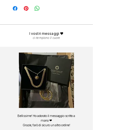
Potrai indossarli sotto la doccia, al mare e in
nostro atelier e spedito in
24-48 ore lavorative.
piscina.
La consegna in Italia avviene in
1-3 giorni
Per mantenere la brillantezza nel tempo, ti
lavorativi.
consigliamo di risciacquarli con acqua dolce
Spedizione gratuita in
Italia
da 29 euro.
dopo il contatto con sale o cloro e asciugarli
Spedizione gratuita in
Europa
da 49 euro.
delicatamente con una panno morbido.
I vostri messaggi 🖤
ci riempiono il cuore
Bellissime! Ho adorato il messaggio scritto a
mano ❤
Grazie, farò di sicuro un altro ordine!