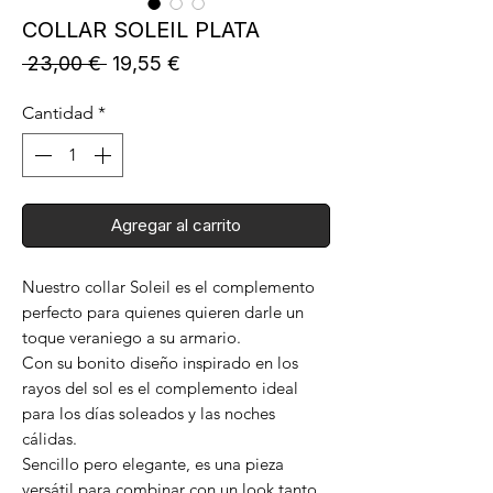
COLLAR SOLEIL PLATA
Precio
Precio
 23,00 € 
19,55 €
de
oferta
Cantidad
*
Agregar al carrito
Nuestro collar Soleil es el complemento
perfecto para quienes quieren darle un
toque veraniego a su armario.
Con su bonito diseño inspirado en los
rayos del sol es el complemento ideal
para los días soleados y las noches
cálidas.
Sencillo pero elegante, es una pieza
versátil para combinar con un look tanto