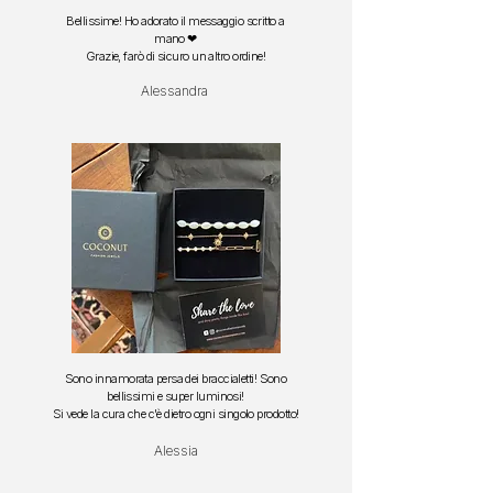
Bellissime! Ho adorato il messaggio scritto a
mano ❤
Grazie, farò di sicuro un altro ordine!
Alessandra
Sono innamorata persa dei braccialetti!
Sono
bellissimi e super luminosi!
S
i vede la cura che c'è dietro ogni singolo prodotto!
Alessia