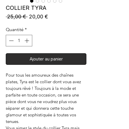
COLLIER TYRA
Prix
Prix
 25,00 € 
20,00 €
original
promotionnel
Quantité
*
Ajouter au panier
Pour tous les amoureux des chaînes
plates, Tyra est le collier dont vous avez
toujours rêvé ! Toujours à la mode et
parfaite en toute occasion, ce sera une
pièce dont vous ne voudrez plus vous
séparer et qui donnera cette touche
glamour et sophistiquée à toutes vos
tenues.
Vous aimez le style du collier Tyra mais