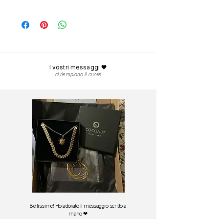
carati
, progettati per durare nel tempo.
Ogni ordine viene preparato con cura nel
Potrai indossarli sotto la doccia, al mare e in
nostro atelier e spedito in
24-48 ore lavorative.
piscina.
La consegna in Italia avviene in
1-3 giorni
Per mantenere la brillantezza nel tempo, ti
lavorativi.
consigliamo di risciacquarli con acqua dolce
Spedizione gratuita in
Italia
da 29 euro.
dopo il contatto con sale o cloro e asciugarli
Spedizione gratuita in
Europa
da 49 euro.
delicatamente con una panno morbido.
I vostri messaggi 🖤
ci riempiono il cuore
Bellissime! Ho adorato il messaggio scritto a
mano ❤