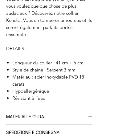
vous voulez quelque chose de plus
audacieux ? Découvrez notre collier
Kendra. Vous en tomberez amoureux et ils
seront également parfaits portés
ensemble !
DÉTAILS :
Longueur du collier : 41 cm + 5 cm
Style de chaîne : Serpent 3 mm
Matériau : acier inoxydable PVD 18
carats
Hypoallergénique
Résistant à l'eau
MATERIALI E CURA
Tutti i nostri gioielli sono realizzati in
acciaio
SPEDIZIONE E CONSEGNA
inossidabile con placcatura PVD in oro 18