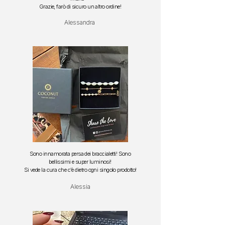
Grazie, farò di sicuro un altro ordine!
Alessandra
Sono innamorata persa dei braccialetti!
Sono
bellissimi e super luminosi!
S
i vede la cura che c'è dietro ogni singolo prodotto!
Alessia