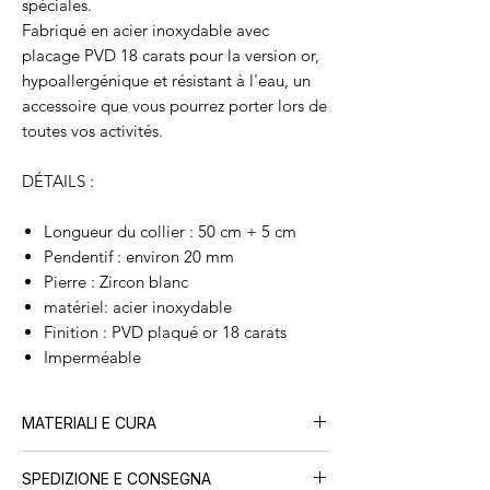
spéciales.
Fabriqué en acier inoxydable avec
placage PVD 18 carats pour la version or,
hypoallergénique et résistant à l'eau, un
accessoire que vous pourrez porter lors de
toutes vos activités.
DÉTAILS :
Longueur du collier : 50 cm + 5 cm
Pendentif : environ 20 mm
Pierre : Zircon blanc
matériel: acier inoxydable
Finition : PVD plaqué or 18 carats
Imperméable
MATERIALI E CURA
Tutti i nostri gioielli sono realizzati in
acciaio
SPEDIZIONE E CONSEGNA
inossidabile con placcatura PVD in oro 18