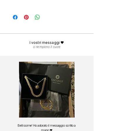
carati
, progettati per durare nel tempo.
Ogni ordine viene preparato con cura nel
Potrai indossarli sotto la doccia, al mare e in
nostro atelier e spedito in
24-48 ore lavorative.
piscina.
La consegna in Italia avviene in
1-3 giorni
Per mantenere la brillantezza nel tempo, ti
lavorativi.
consigliamo di risciacquarli con acqua dolce
Spedizione gratuita in
Italia
da 29 euro.
dopo il contatto con sale o cloro e asciugarli
Spedizione gratuita in
Europa
da 49 euro.
delicatamente con una panno morbido.
I vostri messaggi 🖤
ci riempiono il cuore
Bellissime! Ho adorato il messaggio scritto a
mano ❤