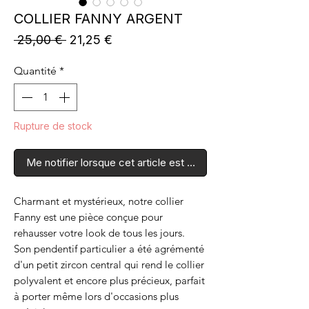
COLLIER FANNY ARGENT
Prix
Prix
 25,00 € 
21,25 €
original
promotionnel
Quantité
*
Rupture de stock
Me notifier lorsque cet article est disponible
Charmant et mystérieux, notre collier
Fanny est une pièce conçue pour
rehausser votre look de tous les jours.
Son pendentif particulier a été agrémenté
d'un petit zircon central qui rend le collier
polyvalent et encore plus précieux, parfait
à porter même lors d'occasions plus