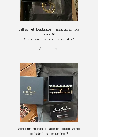
Bellissime! Ho adorato il messaggio scritto a
mano ❤
Grazie, farò di sicuro un altro ordine!
Alessandra
Sono innamorata persa dei braccialetti!
Sono
bellissimi e super luminosi!