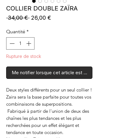
COLLIER DOUBLE ZAÏRA
Prix
Prix
 34,00 € 
26,00 €
original
promotionnel
Quantité
*
Rupture de stock
Me notifier lorsque cet article est disponible
Deux styles différents pour un seul collier !
Zaira sera la base parfaite pour toutes vos
combinaisons de superpositions.
Fabriqué à partir de l'union de deux des
chaînes les plus tendances et les plus
recherchées pour un effet élégant et
tendance en toute occasion.