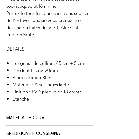
sophistiquée et féminine.
Portez-le tous les jours sans vous soucier
de l'enlever lorsque vous prenez une
douche ou faites du sport, Alice est
imperméable !
DÉTAILS :
Longueur du collier : 45 cm + 5 cm
Pendentif : env. 20mm
Pierre : Zircon Blanc
Matériau : Acier inoxydable
Finition : PVD plaqué or 18 carats
Étanche
MATERIALI E CURA
Tutti i nostri gioielli sono realizzati in
acciaio
SPEDIZIONE E CONSEGNA
inossidabile con placcatura PVD in oro 18