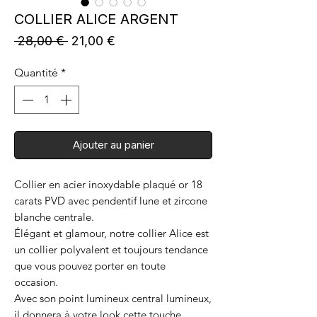
COLLIER ALICE ARGENT
Prix
Prix
 28,00 € 
21,00 €
original
promotionnel
Quantité
*
Ajouter au panier
Collier en acier inoxydable plaqué or 18
carats PVD avec pendentif lune et zircone
blanche centrale.
Élégant et glamour, notre collier Alice est
un collier polyvalent et toujours tendance
que vous pouvez porter en toute
occasion.
Avec son point lumineux central lumineux,
il donnera à votre look cette touche