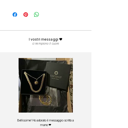
carati
, progettati per durare nel tempo.
Ogni ordine viene preparato con cura nel
Potrai indossarli sotto la doccia, al mare e in
nostro atelier e spedito in
24-48 ore lavorative.
piscina.
La consegna in Italia avviene in
1-3 giorni
Per mantenere la brillantezza nel tempo, ti
lavorativi.
consigliamo di risciacquarli con acqua dolce
Spedizione gratuita in
Italia
da 29 euro.
dopo il contatto con sale o cloro e asciugarli
Spedizione gratuita in
Europa
da 49 euro.
delicatamente con una panno morbido.
I vostri messaggi 🖤
ci riempiono il cuore
Bellissime! Ho adorato il messaggio scritto a
mano ❤