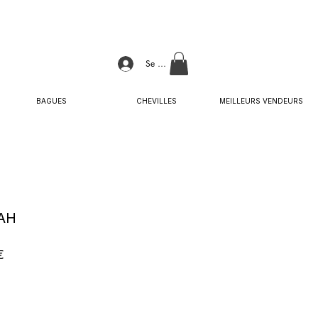
Se connecter
BAGUES
CHEVILLES
MEILLEURS VENDEURS
AH
Prix
€
promotionnel