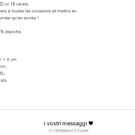
D or 18 carats.
tera à toutes les occasions et mettra en
ournée qu'en soirée !
0 % étanche.
m + 6 cm
 mm.
6L.
rats
I vostri messaggi 🖤
ci riempiono il cuore