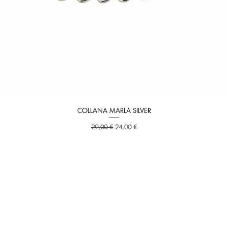
COLLANA MARLA SILVER
Aperçu rapide
Prix original
Prix promotionnel
29,00 €
24,00 €
E
INFORMATION